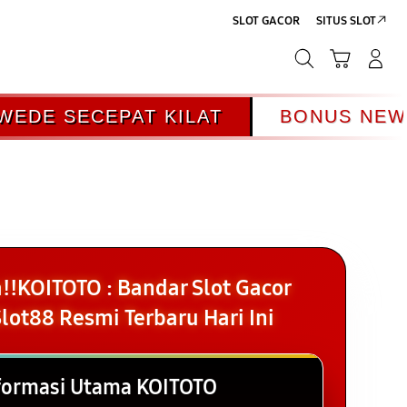
SLOT GACOR
SITUS SLOT
Cari
Troli
Login/Sign-Up
Cari
E SECEPAT KILAT
BONUS NEW ME
a!!KOITOTO : Bandar Slot Gacor
lot88 Resmi Terbaru Hari Ini
formasi Utama KOITOTO