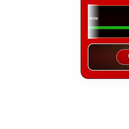
98
%
Sweet Bonanza